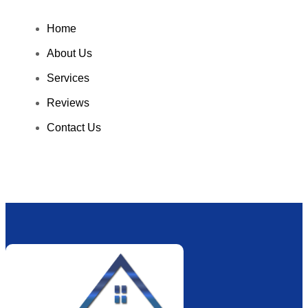
Home
About Us
Services
Reviews
Contact Us