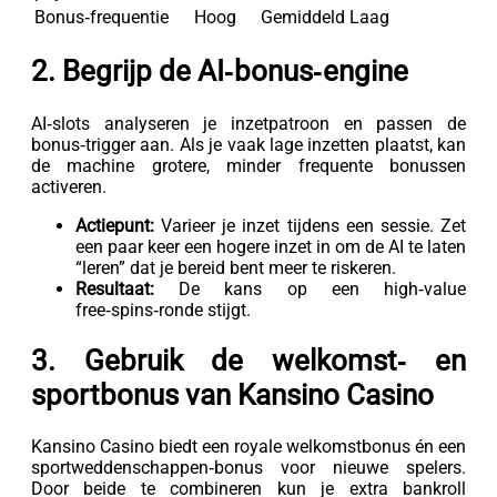
Bonus‑frequentie
Hoog
Gemiddeld
Laag
2. Begrijp de AI‑bonus‑engine
AI‑slots analyseren je inzetpatroon en passen de
bonus‑trigger aan. Als je vaak lage inzetten plaatst, kan
de machine grotere, minder frequente bonussen
activeren.
Actiepunt:
Varieer je inzet tijdens een sessie. Zet
een paar keer een hogere inzet in om de AI te laten
“leren” dat je bereid bent meer te riskeren.
Resultaat:
De kans op een high‑value
free‑spins‑ronde stijgt.
3. Gebruik de welkomst‑ en
sportbonus van Kansino Casino
Kansino Casino biedt een royale welkomstbonus én een
sportweddenschappen‑bonus voor nieuwe spelers.
Door beide te combineren kun je extra bankroll