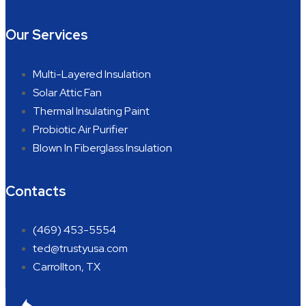
Our Services
Multi-Layered Insulation
Solar Attic Fan
Thermal Insulating Paint
Probiotic Air Purifier
Blown In Fiberglass Insulation
Contacts
(469) 453-5554
ted@trustyusa.com
Carrollton, TX