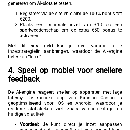
genereren om AI‑slots te testen.
Registreer via de site en claim de 100 % bonus tot
€200.
Plaats een minimale inzet van €10 op een
sportweddenschap om de extra €50 bonus te
activeren.
Met dit extra geld kun je meer variatie in je
inzetstrategieën aanbrengen, waardoor de AI‑engine
beter kan “leren”.
4. Speel op mobiel voor snellere
feedback
De AI‑engine reageert sneller op apparaten met lage
latency. De mobiele app van Kansino Casino is
geoptimaliseerd voor iOS en Android, waardoor je
realtime statistieken ziet zoals win‑percentage en
huidige volatiliteit.
Voordeel:
Je kunt direct je inzet aanpassen
wanneer de AI aangeeft dat een bonus‑trigger