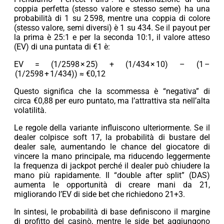
coppia perfetta (stesso valore e stesso seme) ha una
probabilità di 1 su 2 598, mentre una coppia di colore
(stesso valore, semi diversi) è 1 su 434. Se il payout per
la prima è 25:1 e per la seconda 10:1, il valore atteso
(EV) di una puntata di €1 è:
EV = (1/2598 × 25) + (1/434 × 10) – (1 –
(1/2598 + 1/434)) ≈ €0,12
Questo significa che la scommessa è “negativa” di
circa €0,88 per euro puntato, ma l’attrattiva sta nell’alta
volatilità.
Le regole della variante influiscono ulteriormente. Se il
dealer colpisce soft 17, la probabilità di bustare del
dealer sale, aumentando le chance del giocatore di
vincere la mano principale, ma riducendo leggermente
la frequenza di jackpot perché il dealer può chiudere la
mano più rapidamente. Il “double after split” (DAS)
aumenta le opportunità di creare mani da 21,
migliorando l’EV di side bet che richiedono 21+3.
In sintesi, le probabilità di base definiscono il margine
di profitto del casinò, mentre le side bet aggiungono