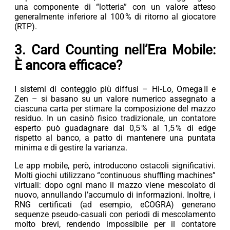
una componente di “lotteria” con un valore atteso
generalmente inferiore al 100 % di ritorno al giocatore
(RTP).
3. Card Counting nell’Era Mobile:
È ancora efficace?
I sistemi di conteggio più diffusi – Hi‑Lo, Omega II e
Zen – si basano su un valore numerico assegnato a
ciascuna carta per stimare la composizione del mazzo
residuo. In un casinò fisico tradizionale, un contatore
esperto può guadagnare dal 0,5 % al 1,5 % di edge
rispetto al banco, a patto di mantenere una puntata
minima e di gestire la varianza.
Le app mobile, però, introducono ostacoli significativi.
Molti giochi utilizzano “continuous shuffling machines”
virtuali: dopo ogni mano il mazzo viene mescolato di
nuovo, annullando l’accumulo di informazioni. Inoltre, i
RNG certificati (ad esempio, eCOGRA) generano
sequenze pseudo‑casuali con periodi di mescolamento
molto brevi, rendendo impossibile per il contatore