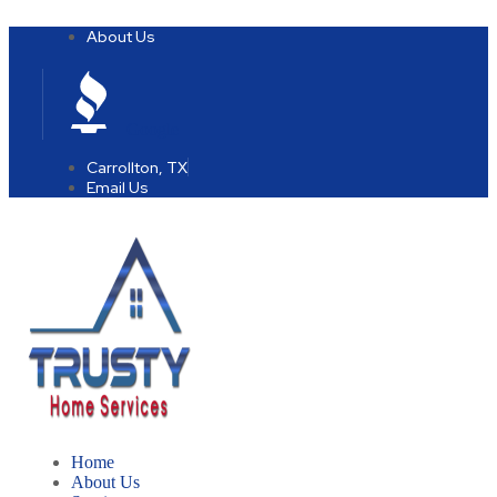
About Us
Google
Carrollton, TX
Email Us
Home
About Us