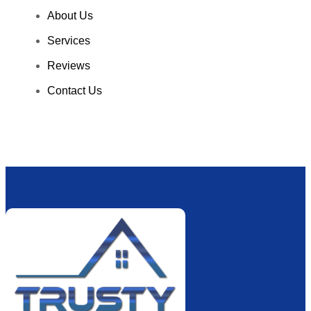
About Us
Services
Reviews
Contact Us