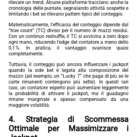
rilevare un trend. Alcune piattaforme tracciano anche la
cronologia delle puntate, segnalando attività sospette e
limitando i bet se rilevano pattern tipici del conteggio.
Matematicamente, l’efficacia del conteggio dipende dal
“true count” (TC) diviso per il numero di mazzi residui.
Con un continuo reshuffle, il TC si avvicina a zero dopo
ogni mano, riducendo l’edge del contatore a meno dello
0,1 %. In pratica, il vantaggio svanisce quasi
completamente.
Tuttavia, il conteggio può ancora influenzare i jackpot
quando la side bet è legata alla composizione del
mazzo (ad esempio, un “Lucky 7” che paga di più se le
carte rimanenti contengono più sette). In questi rari
casi, un contatore esperto può aumentare leggermente
la probabilità di attivare il jackpot, ma il guadagno
rimane marginale e spesso compensato da una
maggiore volatilità.
4. Strategia di Scommessa
Ottimale per Massimizzare i