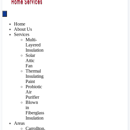
Home
About Us
Services
Multi-
Layered
Insulation
Solar
Attic
Fan
Thermal
Insulating
Paint
Probiotic
Air
Purifier
Blown
in
Fiberglass
Insulation
Areas
Carrollton,