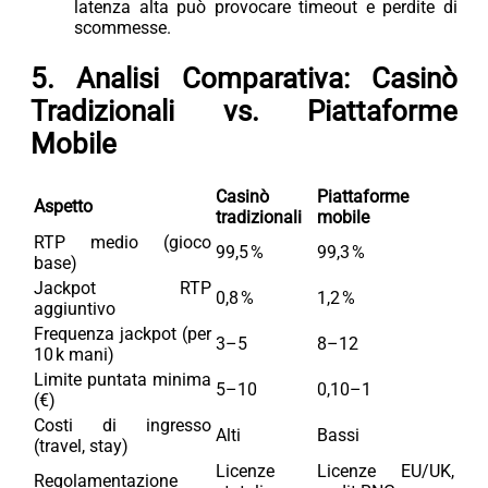
latenza alta può provocare timeout e perdite di
scommesse.
5. Analisi Comparativa: Casinò
Tradizionali vs. Piattaforme
Mobile
Casinò
Piattaforme
Aspetto
tradizionali
mobile
RTP medio (gioco
99,5 %
99,3 %
base)
Jackpot RTP
0,8 %
1,2 %
aggiuntivo
Frequenza jackpot (per
3–5
8–12
10 k mani)
Limite puntata minima
5–10
0,10–1
(€)
Costi di ingresso
Alti
Bassi
(travel, stay)
Licenze
Licenze EU/UK,
Regolamentazione